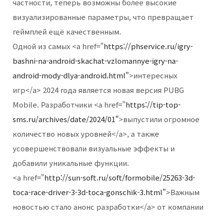
частности, теперь возможны более высокие
визуализированные параметры, что превращает
геймплей ещё качественным.
Одной из самых <a href="
https://phservice.ru/igry-
bashni-na-android-skachat-vzlomannye-igry-na-
android-mody-dlya-android.html"
>интересных
игр</a> 2024 года является новая версия PUBG
Mobile. Разработчики <a href="
https://tip-top-
sms.ru/archives/date/2024/01"
>выпустили огромное
количество новых уровней</a>, а также
усовершенствовали визуальные эффекты и
добавили уникальные функции.
<a href="
http://sun-soft.ru/soft/formobile/25263-3d-
toca-race-driver-3-3d-toca-gonschik-3.html"
>Важным
новостью стало анонс разработки</a> от компании