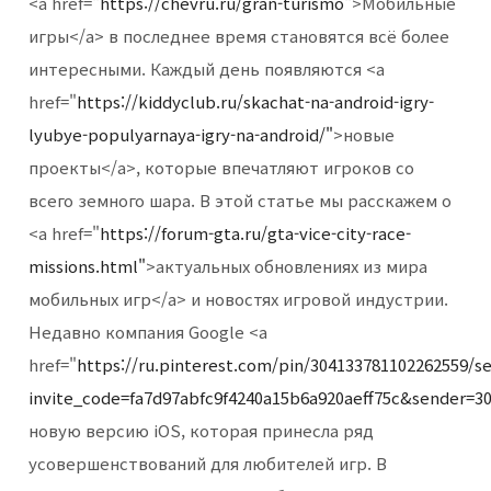
<a href="
https://chevru.ru/gran-turismo"
>Мобильные
игры</a> в последнее время становятся всё более
интересными. Каждый день появляются <a
href="
https://kiddyclub.ru/skachat-na-android-igry-
lyubye-populyarnaya-igry-na-android/"
>новые
проекты</a>, которые впечатляют игроков со
всего земного шара. В этой статье мы расскажем о
<a href="
https://forum-gta.ru/gta-vice-city-race-
missions.html"
>актуальных обновлениях из мира
мобильных игр</a> и новостях игровой индустрии.
Недавно компания Google <a
href="
https://ru.pinterest.com/pin/304133781102262559/se
invite_code=fa7d97abfc9f4240a15b6a920aeff75c&sender=3
новую версию iOS, которая принесла ряд
усовершенствований для любителей игр. В