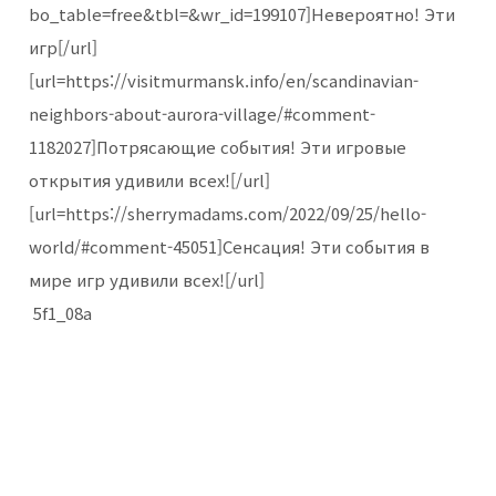
bo_table=free&tbl=&wr_id=199107]Невероятно! Эти
игр[/url]
[url=https://visitmurmansk.info/en/scandinavian-
neighbors-about-aurora-village/#comment-
1182027]Потрясающие события! Эти игровые
открытия удивили всех![/url]
[url=https://sherrymadams.com/2022/09/25/hello-
world/#comment-45051]Сенсация! Эти события в
мире игр удивили всех![/url]
5f1_08a