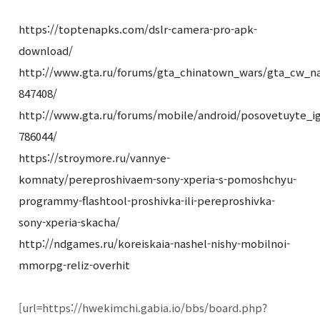
https://toptenapks.com/dslr-camera-pro-apk-
download/
http://www.gta.ru/forums/gta_chinatown_wars/gta_cw_na
847408/
http://www.gta.ru/forums/mobile/android/posovetuyte_ig
786044/
https://stroymore.ru/vannye-
komnaty/pereproshivaem-sony-xperia-s-pomoshchyu-
programmy-flashtool-proshivka-ili-pereproshivka-
sony-xperia-skacha/
http://ndgames.ru/koreiskaia-nashel-nishy-mobilnoi-
mmorpg-reliz-overhit
[url=https://hwekimchi.gabia.io/bbs/board.php?