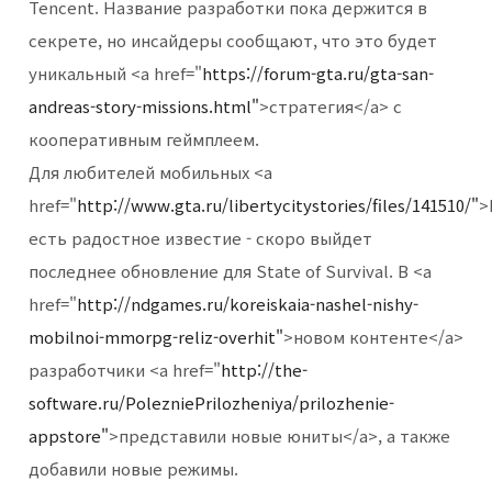
Tencent. Название разработки пока держится в
секрете, но инсайдеры сообщают, что это будет
уникальный <a href="
https://forum-gta.ru/gta-san-
andreas-story-missions.html"
>стратегия</a> с
кооперативным геймплеем.
Для любителей мобильных <a
href="
http://www.gta.ru/libertycitystories/files/141510/"
>
есть радостное известие - скоро выйдет
последнее обновление для State of Survival. В <a
href="
http://ndgames.ru/koreiskaia-nashel-nishy-
mobilnoi-mmorpg-reliz-overhit"
>новом контенте</a>
разработчики <a href="
http://the-
software.ru/PolezniePrilozheniya/prilozhenie-
appstore"
>представили новые юниты</a>, а также
добавили новые режимы.