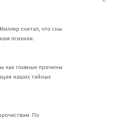
Миллер считал, что сны
нам психики.
лы как главные причины
ация наших тайных
орочествам. По