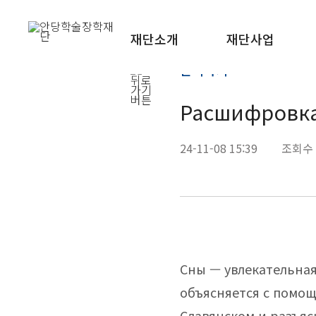
재단소개
재단사업
문의하기
Расшифровка
24-11-08 15:39
조회수 
Сны — увлекательная
объясняется с помощ
Славянском и разъяс