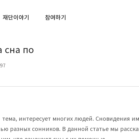
재단이야기
참여하기
 сна по
97
 тема, интересует многих людей. Сновидения им
ью разных сонников. В данной статье мы расск
ним, что означают сны с их помощью.