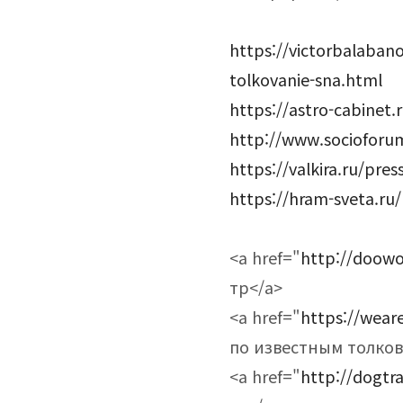
https://victorbalaban
tolkovanie-sna.html
https://astro-cabinet.r
http://www.socioforu
https://valkira.ru/pres
https://hram-sveta.ru
<a href="
http://doow
тр</a>
<a href="
https://wea
по известным толков
<a href="
http://dogt