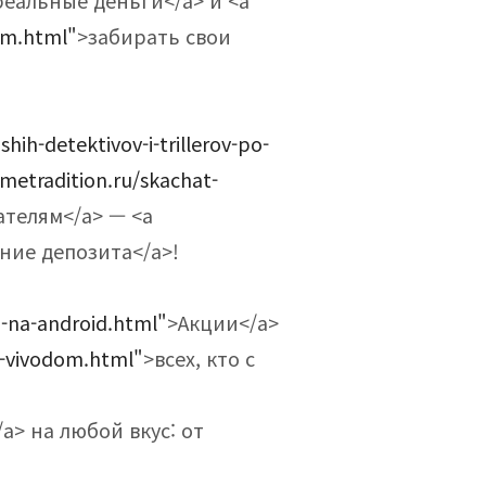
реальные деньги</a> и <a
dom.html"
>забирать свои
hih-detektivov-i-trillerov-po-
metradition.ru/skachat-
телям</a> — <a
ние депозита</a>!
i-na-android.html"
>Акции</a>
-s-vivodom.html"
>всех, кто с
a> на любой вкус: от