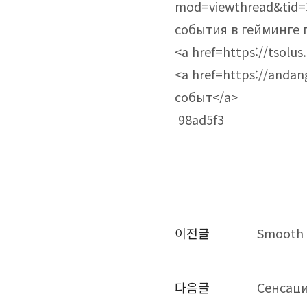
mod=viewthread&tid
события в гейминге 
<a href=https://tsol
<a href=https://and
событ</a>
98ad5f3
이전글
Smooth 
다음글
Сенсаци