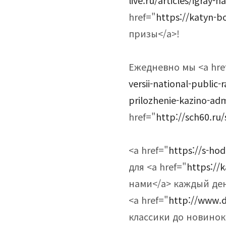
live.ru/articles/igray-
href="
https://katyn-bo
призы</a>!
Ежедневно мы <a hre
versii-national-public-
prilozhenie-kazino-adm
href="
http://sch60.ru
<a href="
https://s-ho
для <a href="
https://k
нами</a> каждый де
<a href="
http://www.d
классики до новинок