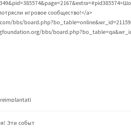
=349&pid=385574&page=2167&extra=#pid385574>Ш
потрясли игровое сообщество!</a>
us.com/bbs/board.php?bo_table=online&wr_id=2115
angfoundation.org/bbs/board.php?bo_table=qa&wr_
reimplantati
я! Эти событ