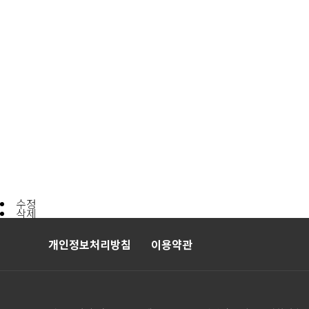
수정
삭제
개인정보처리방침
이용약관