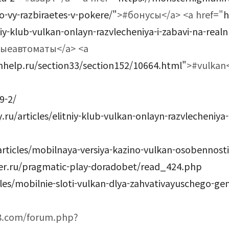
o-vy-razbiraetes-v-pokere/"
>#бонусы</a> <a href="
h
niy-klub-vulkan-onlayn-razvlecheniya-i-zabavi-na-real
ыеавтоматы</a> <a
help.ru/section33/section152/10664.html"
>#vulkan
9-2/
ru/articles/elitniy-klub-vulkan-onlayn-razvlecheniya-
articles/mobilnaya-versiya-kazino-vulkan-osobennosti-
er.ru/pragmatic-play-doradobet/read_424.php
cles/mobilnie-sloti-vulkan-dlya-zahvativayuschego-g
98.com/forum.php?