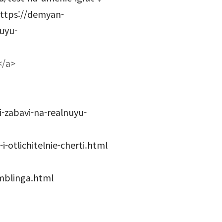
ttps://demyan-
nuyu-
</a>
i-zabavi-na-realnuyu-
i-otlichitelnie-cherti.html
emblinga.html