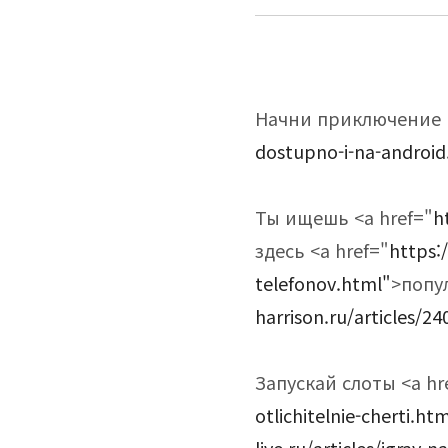
Начни приключение в
dostupno-i-na-android
Ты ищешь <a href="
h
здесь <a href="
https:
telefonov.html"
>попу
harrison.ru/articles/2
Запускай слоты <a hr
otlichitelnie-cherti.ht