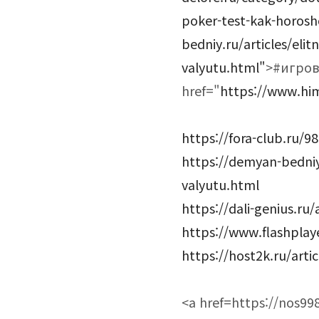
poker-test-kak-horosh
bedniy.ru/articles/elit
valyutu.html"
>#игров
href="
https://www.him
https://fora-club.ru/98
https://demyan-bedniy.
valyutu.html
https://dali-genius.ru/
https://www.flashplay
https://host2k.ru/arti
<a href=https://nos9