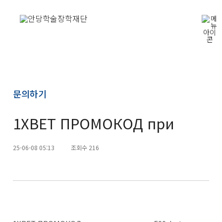
문의하기
1XBET ПРОМОКОД при
25-06-08 05:13
조회수 216