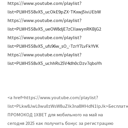
https://www.youtube.com/playlist?
list=PLWH5S8vX5_ucOkE9pZX-TKxwj5iviJEbW
https://www.youtube.com/playlist?
list=PLWH5S8vX5_ueOW8djE7zCllawynRKBjG2
https://www.youtube.com/playlist?
list=PLWH5S8vX5_ufs96w_sO_-TzrY7LvFkYVK
https://www.youtube.com/playlist?
list=PLWH5S8vX5_uchhRs25V4dh0cDzv7qboYh
<a href=https://www.youtube.com/playlist?
list=PLkw8JwL0wu0zWsW8uZlk3na8MHdN1lpJk>Бесплат
ПРОМОКОД 1XBET для мобильного на май на
сегодня 2025 как получить бонус за регистрацию