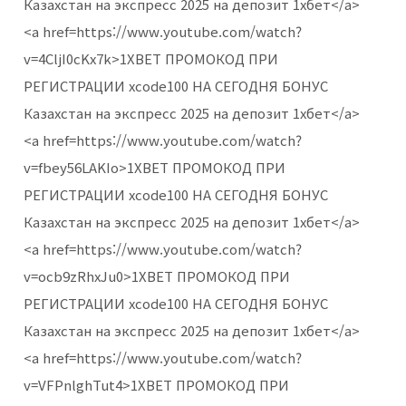
Казахстан на экспресс 2025 на депозит 1хбет</a>
<a href=https://www.youtube.com/watch?
v=4CljI0cKx7k>1XBET ПРОМОКОД ПРИ
РЕГИСТРАЦИИ xcode100 НА СЕГОДНЯ БОНУС
Казахстан на экспресс 2025 на депозит 1хбет</a>
<a href=https://www.youtube.com/watch?
v=fbey56LAKIo>1XBET ПРОМОКОД ПРИ
РЕГИСТРАЦИИ xcode100 НА СЕГОДНЯ БОНУС
Казахстан на экспресс 2025 на депозит 1хбет</a>
<a href=https://www.youtube.com/watch?
v=ocb9zRhxJu0>1XBET ПРОМОКОД ПРИ
РЕГИСТРАЦИИ xcode100 НА СЕГОДНЯ БОНУС
Казахстан на экспресс 2025 на депозит 1хбет</a>
<a href=https://www.youtube.com/watch?
v=VFPnlghTut4>1XBET ПРОМОКОД ПРИ