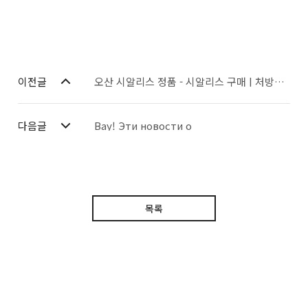
이전글
오산 시알리스 정품 - 시알리스 구매 | 처방전 없이 시알리스 구매
다음글
Вау! Эти новости о
목록