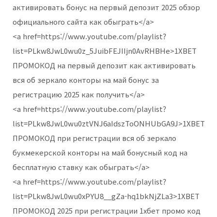
активировать бонус на первый депозит 2025 обзор
официального сайта как обыграть</a>
<a href=https://www.youtube.com/playlist?
list=PLkw8JwL0wu0z_5JuibFEJIIjn0AvRHBHe>1XBET
ПРОМОКОД на первый депозит как активировать
вся об зеркало конторы на май бонус за
регистрацию 2025 как получить</a>
<a href=https://www.youtube.com/playlist?
list=PLkw8JwL0wu0ztVNJ6aIdszToONHUbGA9J>1XBET
ПРОМОКОД при регистрации вся об зеркало
букмекерской конторы на май бонусный код на
бесплатную ставку как обыграть</a>
<a href=https://www.youtube.com/playlist?
list=PLkw8JwL0wu0xPYU8__gZa-hq1bkNjZLa3>1XBET
ПРОМОКОД 2025 при регистрации 1хбет промо код