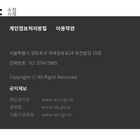
수정
삭제
개인정보처리방침
이용약관
서울특별시 영등포구 국제금융로24 유진빌딩 15층
전화번호 : 02-3704-5885
Copyright ⓒ All Right Reserved.
공익제보
국민권익위
www.acrc.go.kr
국세청
www.nts.go.kr
서울시교육청
www.sen.go.kr