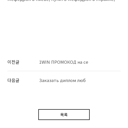
이전글
1WIN ПРОМОКОД на се
다음글
Заказать диплом люб
목록