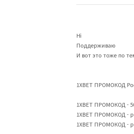
Hi
Поддерживаю
И вот это тоже по те
1XBET ПРОМОКОД Росс
1XBET ПРОМОКОД - 5
1XBET ПРОМОКОД - p
1XBET ПРОМОКОД - p