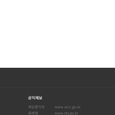
공익제보
국민권익위
www.acrc.go.kr
국세청
www.nts.go.kr