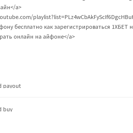
лайн</a>
youtube.com/playlist?list=PLz4wCbAkFyScIf6DgcHB
фону бесплатно как зарегистрироваться 1ХБЕТ 
рать онлайн на айфоне</a>
d payout
d buy