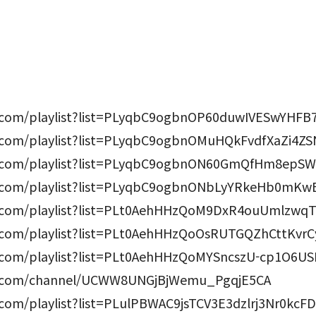
.com/playlist?list=PLyqbC9ogbnOP60duwIVESwYHFB
.com/playlist?list=PLyqbC9ogbnOMuHQkFvdfXaZi4ZS
.com/playlist?list=PLyqbC9ogbnON60GmQfHm8epS
.com/playlist?list=PLyqbC9ogbnONbLyYRkeHb0mKw
.com/playlist?list=PLt0AehHHzQoM9DxR4ouUmlzwqT
.com/playlist?list=PLt0AehHHzQoOsRUTGQZhCttKvr
.com/playlist?list=PLt0AehHHzQoMYSncszU-cp1O6U
e.com/channel/UCWW8UNGjBjWemu_PgqjE5CA
com/playlist?list=PLulPBWAC9jsTCV3E3dzlrj3Nr0kcFD