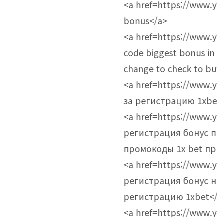
<a href=https://www
bonus</a>
<a href=https://www
code biggest bonus in
change to check to bu
<a href=https://www
за регистрацию 1xbe
<a href=https://www.
регистрация бонус п
промокоды 1x bet пр
<a href=https://www.
регистрация бонус н
регистрацию 1xbet<
<a href=https://www