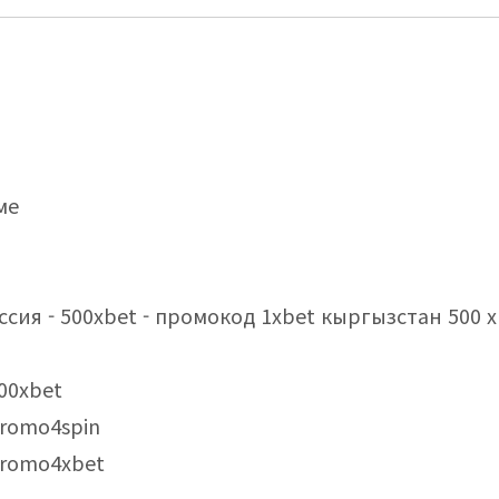
ме
ия - 500xbet - промокод 1xbet кыргызстан 500 x
00xbet
romo4spin
romo4xbet