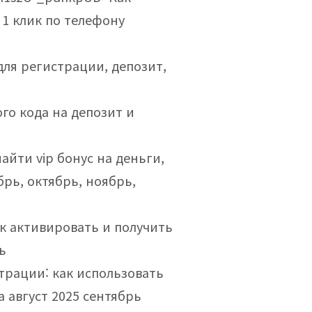
 1 клик по телефону
для регистрации, депозит,
го кода на депозит и
айти vip бонус на деньги,
рь, октябрь, ноябрь,
ак активировать и получить
ь
трации: как использовать
 август 2025 сентябрь