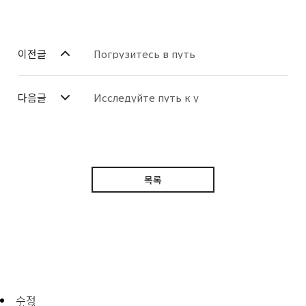
이전글
Погрузитесь в путь
다음글
Исследуйте путь к у
목록
수정