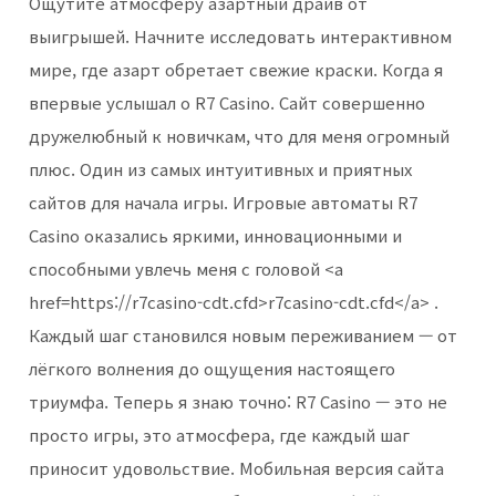
Ощутите атмосферу азартный драйв от
выигрышей. Начните исследовать интерактивном
мире, где азарт обретает свежие краски. Когда я
впервые услышал о R7 Casino. Сайт совершенно
дружелюбный к новичкам, что для меня огромный
плюс. Один из самых интуитивных и приятных
сайтов для начала игры. Игровые автоматы R7
Casino оказались яркими, инновационными и
способными увлечь меня с головой <a
href=https://r7casino-cdt.cfd>r7casino-cdt.cfd</a> .
Каждый шаг становился новым переживанием — от
лёгкого волнения до ощущения настоящего
триумфа. Теперь я знаю точно: R7 Casino — это не
просто игры, это атмосфера, где каждый шаг
приносит удовольствие. Мобильная версия сайта