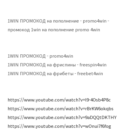
1WIN ПРОМОКОД на пополнение - promo4win -
промокод 1win на пополнение promo 4win
1WIN ПРОМОКОД - promo4win
1WIN ПРОМОКОД на фриспины - freespin4win
1WIN ПРОМОКОД на фрибеты - freebet4win
https://www.youtube.com/watch?v=l9-4Osb4P8c
https://www.youtube.com/watch?v=rBrKW6okqbs
https://www.youtube.com/watch?v=9aDQQtDKTHY
https://www.youtube.com/watch?v=wOnui7f6fog