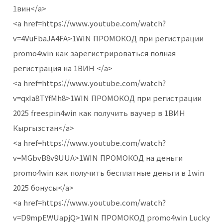
1вин</a>
<a href=https://www.youtube.com/watch?
v=4VuFbaJA4FA>1WIN ПРОМОКОД при регистрации
promo4win как зарегистрироваться полная
регистрация на 1ВИН </a>
<a href=https://www.youtube.com/watch?
v=qxIa8TYfMh8>1WIN ПРОМОКОД при регистрации
2025 freespin4win как получить ваучер в 1ВИН
Кыргызстан</a>
<a href=https://www.youtube.com/watch?
v=MGbvB8v9UUA>1WIN ПРОМОКОД на деньги
promo4win как получить бесплатные деньги в 1win
2025 бонусы</a>
<a href=https://www.youtube.com/watch?
v=D9mpEWUapjQ>1WIN ПРОМОКОД promo4win Lucky