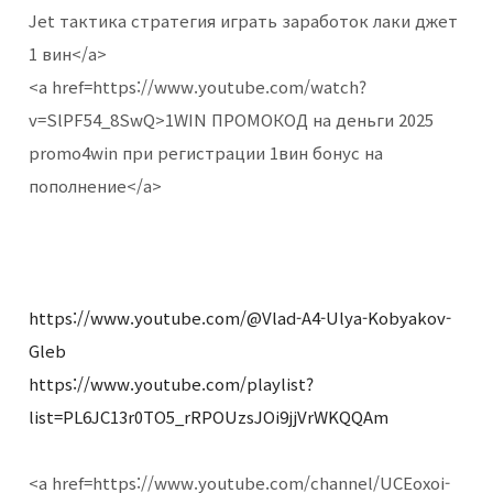
Jet тактика стратегия играть заработок лаки джет
1 вин</a>
<a href=https://www.youtube.com/watch?
v=SlPF54_8SwQ>1WIN ПРОМОКОД на деньги 2025
promo4win при регистрации 1вин бонус на
пополнение</a>
https://www.youtube.com/@Vlad-A4-Ulya-Kobyakov-
Gleb
https://www.youtube.com/playlist?
list=PL6JC13r0TO5_rRPOUzsJOi9jjVrWKQQAm
<a href=https://www.youtube.com/channel/UCEoxoi-