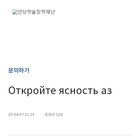
문의하기
Откройте ясность аз
25-04-07 21:39
조회수 104