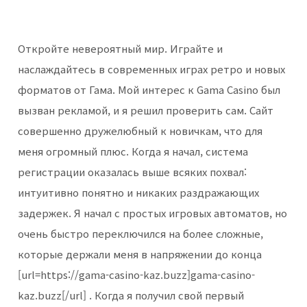
Откройте невероятный мир. Играйте и
наслаждайтесь в современных играх ретро и новых
форматов от Гама. Мой интерес к Gama Casino был
вызван рекламой, и я решил проверить сам. Сайт
совершенно дружелюбный к новичкам, что для
меня огромный плюс. Когда я начал, система
регистрации оказалась выше всяких похвал:
интуитивно понятно и никаких раздражающих
задержек. Я начал с простых игровых автоматов, но
очень быстро переключился на более сложные,
которые держали меня в напряжении до конца
[url=https://gama-casino-kaz.buzz]gama-casino-
kaz.buzz[/url] . Когда я получил свой первый