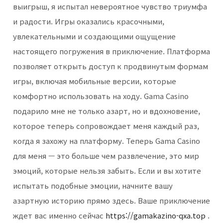
выигрыш, я испытал невероятное чувство триумфа
и радости. Игры оказались красочными,
увлекательными и создающими ощущение
настоящего погружения в приключение. Платформа
позволяет открыть доступ к продвинутым формам
игры, включая мобильные версии, которые
комфортно использовать на ходу. Gama Casino
подарило мне не только азарт, но и вдохновение,
которое теперь сопровождает меня каждый раз,
когда я захожу на платформу. Теперь Gama Casino
для меня — это больше чем развлечение, это мир
эмоций, которые нельзя забыть. Если и вы хотите
испытать подобные эмоции, начните вашу
азартную историю прямо здесь. Ваше приключение
ждет вас именно сейчас
https://gamakazino-qxa.top
.