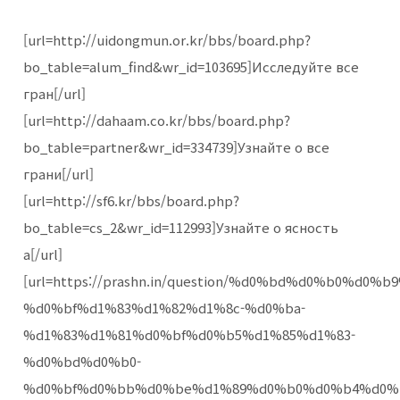
[url=http://uidongmun.or.kr/bbs/board.php?
bo_table=alum_find&wr_id=103695]Исследуйте все
гран[/url]
[url=http://dahaam.co.kr/bbs/board.php?
bo_table=partner&wr_id=334739]Узнайте о все
грани[/url]
[url=http://sf6.kr/bbs/board.php?
bo_table=cs_2&wr_id=112993]Узнайте о ясность
а[/url]
[url=https://prashn.in/question/%d0%bd%d0%b0%d
%d0%bf%d1%83%d1%82%d1%8c-%d0%ba-
%d1%83%d1%81%d0%bf%d0%b5%d1%85%d1%83-
%d0%bd%d0%b0-
%d0%bf%d0%bb%d0%be%d1%89%d0%b0%d0%b4%d0%