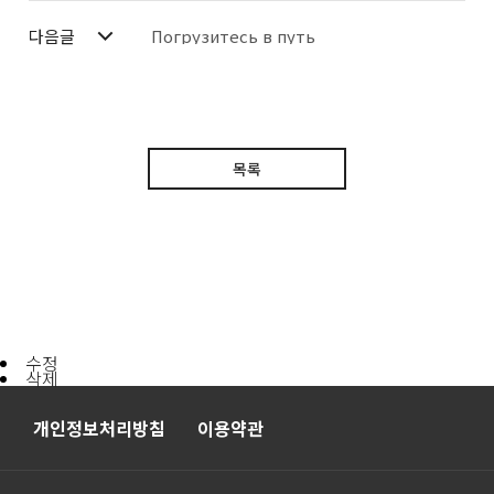
다음글
Погрузитесь в путь
목록
수정
삭제
개인정보처리방침
이용약관