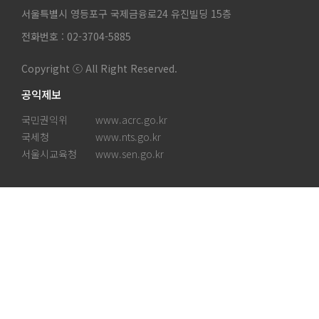
서울특별시 영등포구 국제금융로24 유진빌딩 15층
전화번호 : 02-3704-5885
Copyright ⓒ All Right Reserved.
공익제보
국민권익위
www.acrc.go.kr
국세청
www.nts.go.kr
서울시교육청
www.sen.go.kr