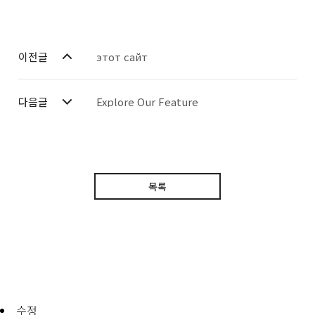
이전글
этот сайт
다음글
Explore Our Feature
목록
수정