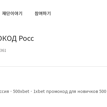
재단이야기
참여하기
ОКОД Росс
361
ия - 500xbet - 1xbet промокод для новичков 500