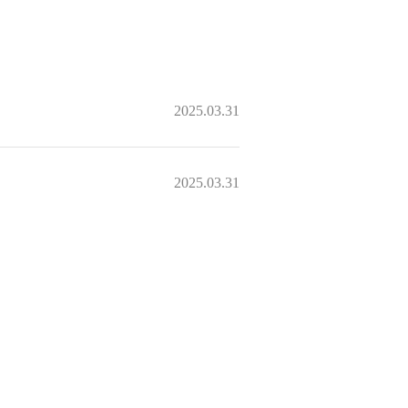
2025.03.31
2025.03.31