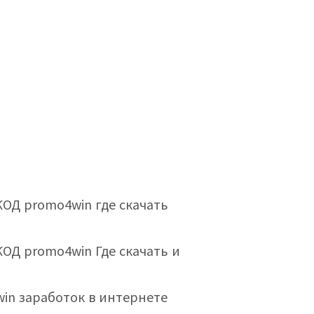
КОД promo4win где скачать
КОД promo4win Где скачать и
win заработок в интернете