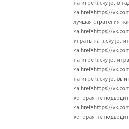
на игре lucky jet в 
<a href=https://vk.
лучшая стратегия ка
<a href=https://vk.
играть на lucky jet 
<a href=https://vk.
на игре lucky jet иг
<a href=https://vk.
на игре lucky jet в
<a href=https://vk.c
которая не подводит
<a href=https://vk.
которая не подводит