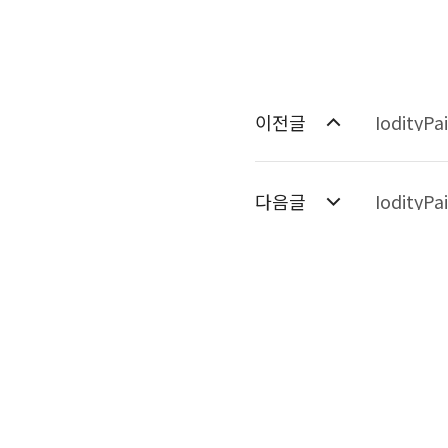
이전글
IodityPa
다음글
IodityPa