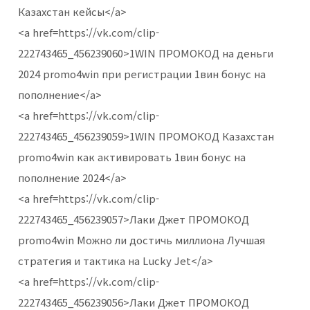
Казахстан кейсы</a>
<a href=https://vk.com/clip-
222743465_456239060>1WIN ПРОМОКОД на деньги
2024 promo4win при регистрации 1вин бонус на
пополнение</a>
<a href=https://vk.com/clip-
222743465_456239059>1WIN ПРОМОКОД Казахстан
promo4win как активировать 1вин бонус на
пополнение 2024</a>
<a href=https://vk.com/clip-
222743465_456239057>Лаки Джет ПРОМОКОД
promo4win Можно ли достичь миллиона Лучшая
стратегия и тактика на Lucky Jet</a>
<a href=https://vk.com/clip-
222743465_456239056>Лаки Джет ПРОМОКОД