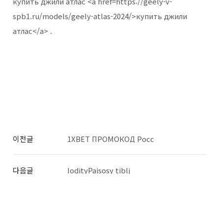
купить джили атлас <a href=https://geely-v-
spb1.ru/models/geely-atlas-2024/>купить джили
атлас</a> .
이전글
1XBET ПРОМОКОД Росс
다음글
IodityPaisosy tiblj